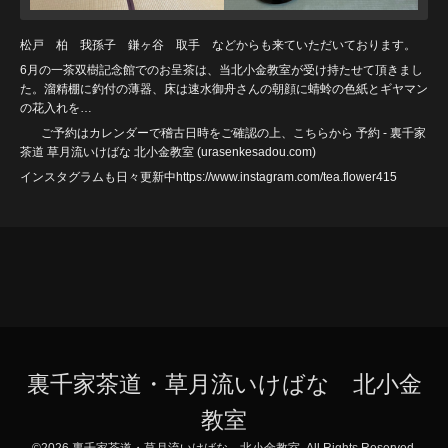
松戸 柏 我孫子 鎌ヶ谷 取手 などからも来ていただいております。
6月の一茶双樹記念館でのお呈茶は、当北小金教室が受け持たせて頂きまし
た。溜精棚に釣付の薄器、床は速水御舟さんの朝顔に蜻蛉の色紙とギヤマン
の花入れを…
ご予約はカレンダーで稽古日時をご確認の上、こちらから
予約 - 裏千家
茶道 草月流いけばな 北小金教室 (urasenkesadou
.com)
インスタグラムも日々更新中https://www.instagram.com/tea.flower415
裏千家茶道・草月流いけばな 北小金
教室
©2026
裏千家茶道・草月流いけばな 北小金教室
. All Rights Reserved.