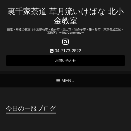
裏千家茶道 草月流いけばな 北小
金教室
茶道・華道の教室（千葉県柏市・松戸市・流山市・我孫子市・鎌ケ谷市・東京都足立区・
葛飾区）〜Tea Ceremony〜
04-7173-2822
お問い合わせ
MENU
今日の一服ブログ