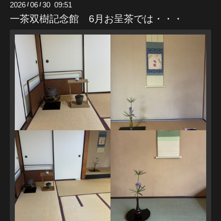
2026
06
30 09:51
/
/
一茶双樹記念館 6月お呈茶では・・・