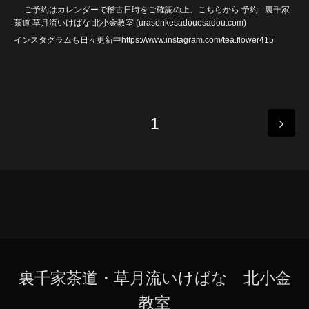
ご予約はカレンダーで稽古日時をご確認の上、こちらから
予約 - 裏千家
茶道 草月流いけばな 北小金教室 (urasenkesadouesadou
.com)
インスタグラムも日々更新中https://www.instagram.com/tea.flower415
1
裏千家茶道・草月流いけばな 北小金
教室