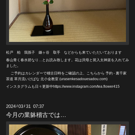
松戸 柏 我孫子 鎌ヶ谷 取手 などからも来ていただいております
春山青く春水碧なり…とお読み致します。花は貝母と斑入太神楽を入れてみ
ました。
ご予約はカレンダーで稽古日時をご確認の上、こちらから
予約 - 裏千家
茶道 草月流いけばな 北小金教室 (urasenkesadouesadou
.com)
インスタグラムも日々更新中https://www.instagram.com/tea.flower415
2024
03
31 07:37
/
/
今月の業躰稽古では…