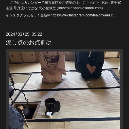
ご予約はカレンダーで稽古日時をご確認の上、こちらから
予約 - 裏千家
茶道 草月流いけばな 北小金教室 (urasenkesadouesadou
.com)
インスタグラムも日々更新中https://www.instagram.com/tea.flower415
2024
03
29 09:22
/
/
流し点のお点前は…