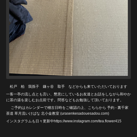
松戸 柏 我孫子 鎌ヶ谷 取手 などからも来ていただいております
一客一亭の流し点とも言い、懇意にしているお友達とお話をしながら和やか
に茶の湯を楽しむお点前です。問答などもお勉強して頂いております。
ご予約はカレンダーで稽古日時をご確認の上、こちらから
予約 - 裏千家
茶道 草月流いけばな 北小金教室 (urasenkesadouesadou
.com)
インスタグラムも日々更新中https://www.instagram.com/tea.flower415