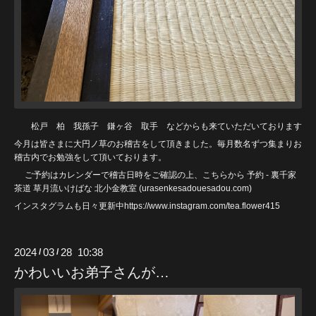
松戸 柏 我孫子 鎌ヶ谷 取手 などからも来ていただいております
今月は皆さまに大円ノ草のお稽古をして頂きました。毎月数名ずつ集まりお
稽古内でお勉強をして頂いております。
ご予約はカレンダーで稽古日時をご確認の上、こちらから
予約 - 裏千家
茶道 草月流いけばな 北小金教室 (urasenkesadouesadou
.com)
インスタグラムも日々更新中https://www.instagram.com/tea.flower415
2024
03
28 10:38
/
/
かわいいお弟子さんが…