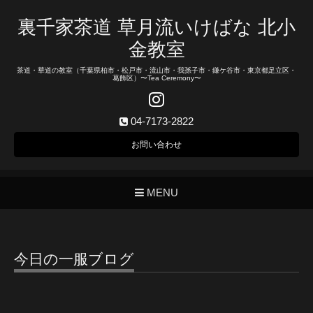
裏千家茶道 草月流いけばな 北小
金教室
茶道・華道の教室（千葉県柏市・松戸市・流山市・我孫子市・鎌ケ谷市・東京都足立区・
葛飾区）〜Tea Ceremony〜
04-7173-2822
お問い合わせ
MENU
今日の一服ブログ