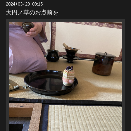
2024
03
29 09:15
/
/
大円ノ草のお点前を…