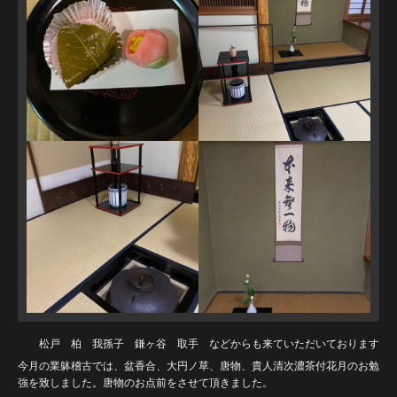
松戸 柏 我孫子 鎌ヶ谷 取手 などからも来ていただいております
今月の業躰稽古では、盆香合、大円ノ草、唐物、貴人清次濃茶付花月のお勉
強を致しました。唐物のお点前をさせて頂きました。