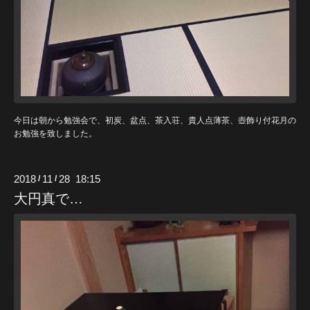
今日は朝から勉強会で、初炭、盆点、茶入荘、貴人点薄茶、壺飾り付花月の
お勉強を致しました。
2018
11
28 18:15
/
/
大円真で…