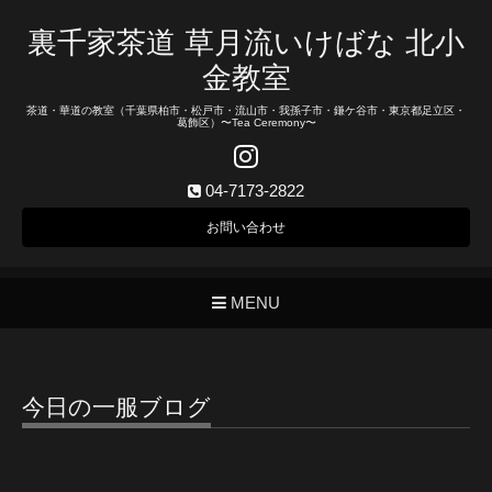
裏千家茶道 草月流いけばな 北小
金教室
茶道・華道の教室（千葉県柏市・松戸市・流山市・我孫子市・鎌ケ谷市・東京都足立区・
葛飾区）〜Tea Ceremony〜
04-7173-2822
お問い合わせ
MENU
今日の一服ブログ