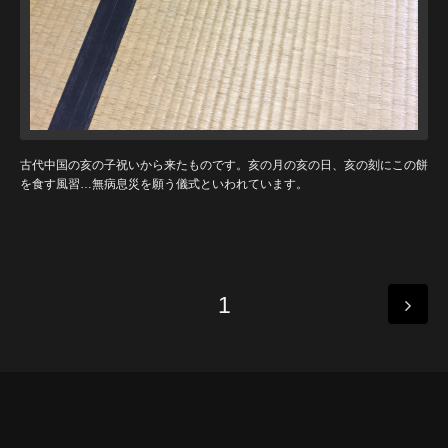
古代中国の亥の子祝いから来たものです。亥の月の亥の日、亥の刻にこの餅
を食す風習…無病息災を願う儀式といわれています。
1