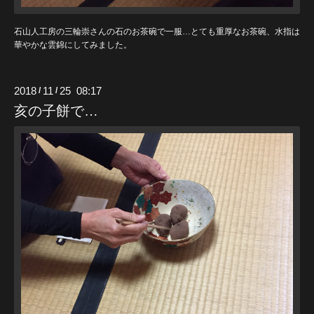
石山人工房の三輪崇さんの石のお茶碗で一服…とても重厚なお茶碗、水指は
華やかな雲錦にしてみました。
2018
11
25 08:17
/
/
亥の子餅で…