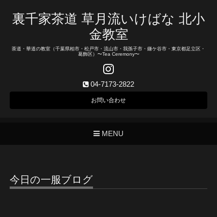
裏千家茶道 草月流いけばな 北小
金教室
茶道・華道の教室（千葉県柏市・松戸市・流山市・我孫子市・鎌ケ谷市・東京都足立区・
葛飾区）〜Tea Ceremony〜
04-7173-2822
お問い合わせ
MENU
今日の一服ブログ