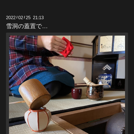
2022
02
25 21:13
/
/
雪洞の蓋置で…