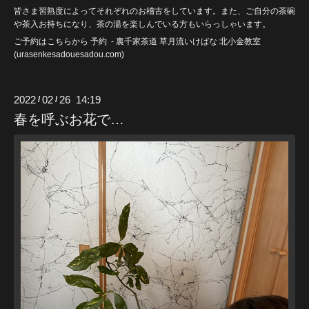
皆さま習熟度によってそれぞれのお稽古をしています。また、ご自分の茶碗
や茶入お持ちになり、茶の湯を楽しんでいる方もいらっしゃいます。
ご予約はこちらから
予約
- 裏千家茶道 草月流いけばな 北小金教室
(urasenkesadouesadou
.com)
2022
02
26 14:19
/
/
春を呼ぶお花で…