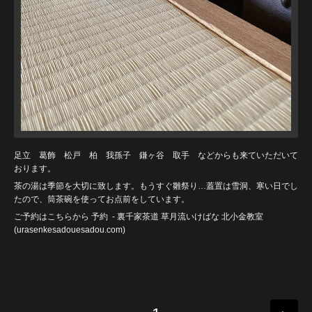
足立 葛飾 松戸 柏 我孫子 鎌ヶ谷 取手 などからも来ていただいて
おります。
茶の湯は季節を大切に致します。もうすぐ雛祭り…蓋置は雪洞、寒い日でし
たので、筒茶碗を使ってお点前をしています。
ご予約はこちらから
予約
- 裏千家茶道 草月流いけばな 北小金教室
(urasenkesadouesadou
.com)