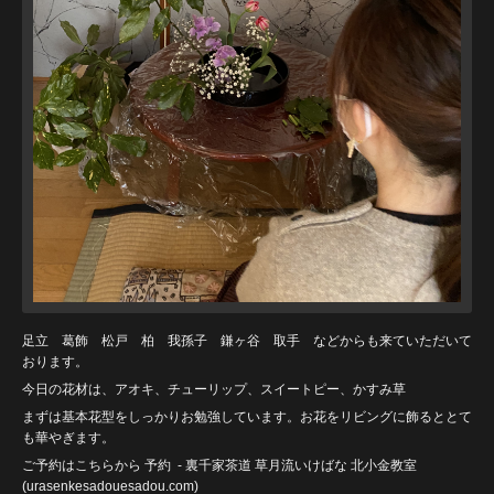
足立 葛飾 松戸 柏 我孫子 鎌ヶ谷 取手 などからも来ていただいて
おります。
今日の花材は、アオキ、チューリップ、スイートピー、かすみ草
まずは基本花型をしっかりお勉強しています。お花をリビングに飾るととて
も華やぎます。
ご予約はこちらから
予約
- 裏千家茶道 草月流いけばな 北小金教室
(urasenkesadouesadou
.com)