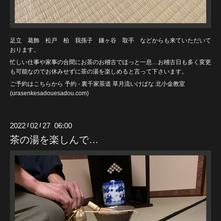
足立 葛飾 松戸 柏 我孫子 鎌ヶ谷 取手 などからも来ていただいて
おります。
忙しい仕事や家事の合間にお茶のお稽古でほっと一息…お稽古日も多く変更
も可能なのでお休みせずに茶の湯を楽しめると言って下さいます。
ご予約はこちらから
予約 - 裏千家茶道 草月流いけばな 北小金教室
(urasenkesadouesadou
.com)
2022
02
27 06:00
/
/
茶の湯を楽しんで…