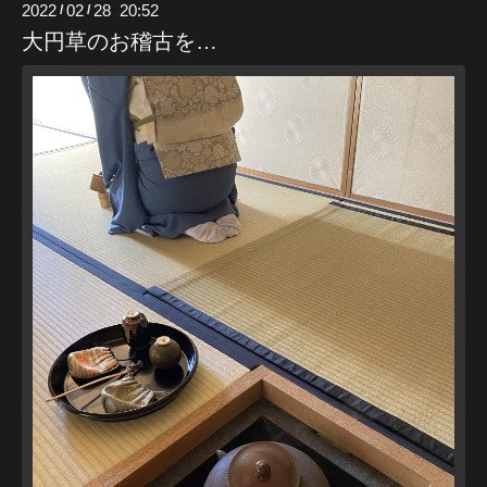
2022
02
28 20:52
/
/
大円草のお稽古を…