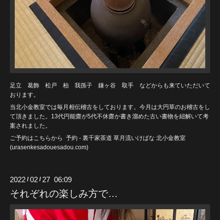
足立 葛飾 松戸 柏 我孫子 鎌ヶ谷 取手 などからも来ていただいて
おります。
当北小金教室では毎月相伝稽古をしております。今月は大円草のお稽古をし
て頂きました。13代円能齋が5代不休齋か書き溜めた古い書物を紐解いて考
案されました。
ご予約はこちらから
予約 - 裏千家茶道 草月流いけばな 北小金教室
(urasenkesadouesadou
.com)
2022
02
27 06:09
/
/
それぞれの楽しみ方で…