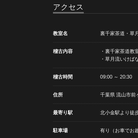
アクセス
教室名
裏千家茶道・草
稽古内容
・裏千家茶道教
・草月流いけば
稽古時間
09:00 ～ 20:30
住所
千葉県 流山市前
最寄り駅
北小金駅より徒歩
駐車場
有り（お車でお