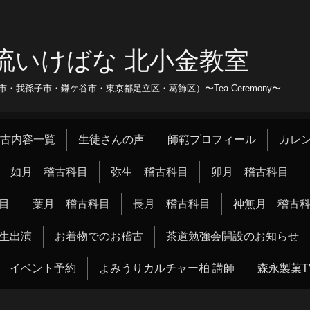
流いけばな 北小金教室
我孫子市・鎌ケ谷市・東京都足立区・葛飾区）〜Tea Ceremony〜
古内容一覧
生徒さんの声
師範プロフィール
カレ
如月 稽古科目
弥生 稽古科目
卯月 稽古科目
目
葉月 稽古科目
長月 稽古科目
神無月 稽古
生出演
お着物でのお稽古
茶道勉強会開設のお知らせ
イベント予約
よみうりカルチャー柏 講師
森永製菓