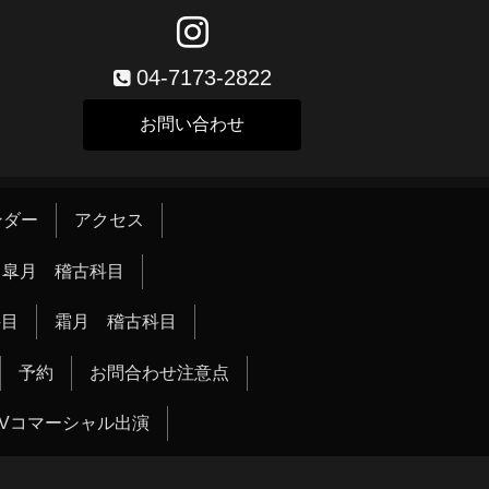
04-7173-2822
お問い合わせ
ンダー
アクセス
皐月 稽古科目
科目
霜月 稽古科目
予約
お問合わせ注意点
TVコマーシャル出演