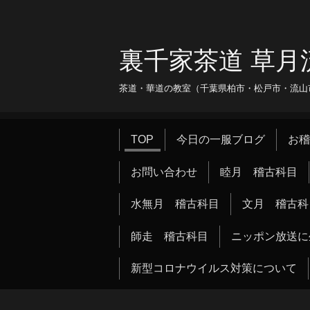
裏千家茶道 草月
茶道・華道の教室（千葉県柏市・松戸市・流山市・
TOP
今日の一服ブログ
お稽
お問い合わせ
睦月 稽古科目
水無月 稽古科目
文月 稽古科
師走 稽古科目
ニッポン放送に
新型コロナウイルス対策について