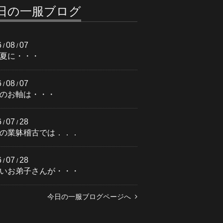
日の一服ブログ
6
08
07
/
/
夏に・・・
6
08
07
/
/
のお軸は・・・
6
07
28
/
/
の業躰稽古では．．．
6
07
28
/
/
いお弟子さんが・・・
今日の一服ブログページへ