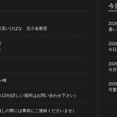
今
202
月流いけばな 北小金教室
暑い
室
202
今日
な
202
今月
ヶ崎
202
可愛
12分(詳しい場所はお問い合わせ下さい）
越しの際には事前にご連絡くださいませ）