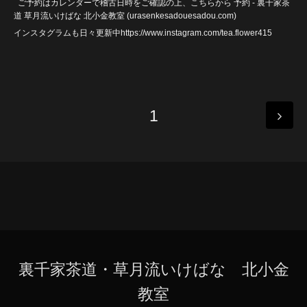
ご予約はカレンダーで稽古日時をご確認の上、こちらから
予約 - 裏千家茶
道 草月流いけばな 北小金教室 (urasenkesadouesadou
.com)
インスタグラムも日々更新中https://www.instagram.com/tea.flower415
1
裏千家茶道・草月流いけばな 北小金
教室