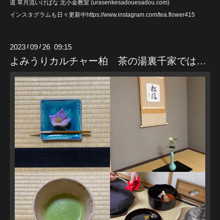
道 草月流いけばな 北小金教室 (urasenkesadouesadou
.com)
インスタグラムも日々更新中https://www.instagram.com/tea.flower415
2023
09
26 09:15
/
/
よみうりカルチャー柏 茶の湯裏千家では…