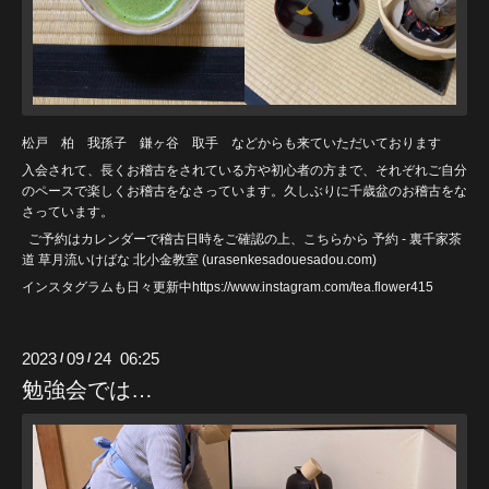
松戸 柏 我孫子 鎌ヶ谷 取手 などからも来ていただいております
入会されて、長くお稽古をされている方や初心者の方まで、それぞれご自分
のペースで楽しくお稽古をなさっています。久しぶりに千歳盆のお稽古をな
さっています。
ご予約はカレンダーで稽古日時をご確認の上、こちらから
予約 - 裏千家茶
道 草月流いけばな 北小金教室 (urasenkesadouesadou
.com)
インスタグラムも日々更新中https://www.instagram.com/tea.flower415
2023
09
24 06:25
/
/
勉強会では…