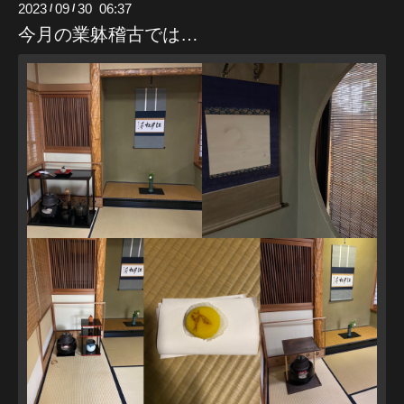
2023
09
30 06:37
/
/
今月の業躰稽古では…