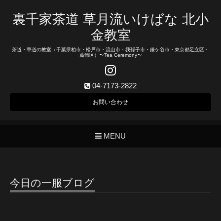
裏千家茶道 草月流いけばな 北小
金教室
茶道・華道の教室（千葉県柏市・松戸市・流山市・我孫子市・鎌ケ谷市・東京都足立区・
葛飾区）〜Tea Ceremony〜
04-7173-2822
お問い合わせ
MENU
今日の一服ブログ