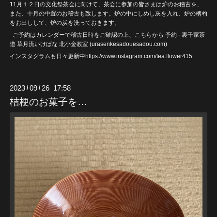
11月１２日の文化祭茶会に向けて、茶会に参加の皆さまは炉のお稽古を、
また、十月の中置のお稽古も致します。炉の中にしめし灰を入れ、炉の柄杓
をお出しして、炉の炭を洗っておきます。
ご予約はカレンダーで稽古日時をご確認の上、こちらから
予約 - 裏千家茶
道 草月流いけばな 北小金教室 (urasenkesadouesadou
.com)
インスタグラムも日々更新中https://www.instagram.com/tea.flower415
2023
09
26 17:58
/
/
桔梗のお菓子を…