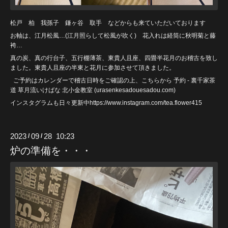
松戸 柏 我孫子 鎌ヶ谷 取手 などからも来ていただいております
お軸は、江月松風…(江月照らして松風が吹く) 花入れは経筒に秋明菊と藤
袴…
真の炭、真の行台子、五行棚薄茶、東貴人且座、四畳半花月のお稽古を致し
ました。東貴人且座の半東と花月に参加させて頂きました。
ご予約はカレンダーで稽古日時をご確認の上、こちらから
予約 - 裏千家茶
道 草月流いけばな 北小金教室 (urasenkesadouesadou
.com)
インスタグラムも日々更新中https://www.instagram.com/tea.flower415
2023
09
28 10:23
/
/
炉の準備を・・・