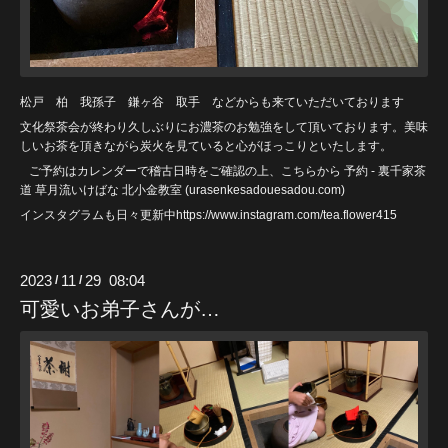
松戸 柏 我孫子 鎌ヶ谷 取手 などからも来ていただいております
文化祭茶会が終わり久しぶりにお濃茶のお勉強をして頂いております。美味
しいお茶を頂きながら炭火を見ていると心がほっこりといたします。
ご予約はカレンダーで稽古日時をご確認の上、こちらから
予約 - 裏千家茶
道 草月流いけばな 北小金教室 (urasenkesadouesadou
.com)
インスタグラムも日々更新中https://www.instagram.com/tea.flower415
2023
11
29 08:04
/
/
可愛いお弟子さんが…