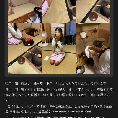
松戸 柏 我孫子 鎌ヶ谷 取手 などからも来ていただいております
月に一回、遠くから自転車に乗ってお稽古に通って下さいます。姿勢もお辞
儀の仕方もとても綺麗で、細く長く茶の湯を愛してくれたら嬉しく思いま
す。
ご予約はカレンダーで稽古日時をご確認の上、こちらから
予約 - 裏千家茶
道 草月流いけばな 北小金教室 (urasenkesadouesadou
.com)
インスタグラムも日々更新中https://www.instagram.com/tea.flower415