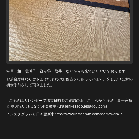
松戸 柏 我孫子 鎌ヶ谷 取手 などからも来ていただいております
お茶会が終わり皆さまそれぞれのお稽古をなさっています。久しぶりに炉の
初炭手前をして頂きました。
ご予約はカレンダーで稽古日時をご確認の上、こちらから
予約 - 裏千家茶
道 草月流いけばな 北小金教室 (urasenkesadouesadou
.com)
インスタグラムも日々更新中https://www.instagram.com/tea.flower415