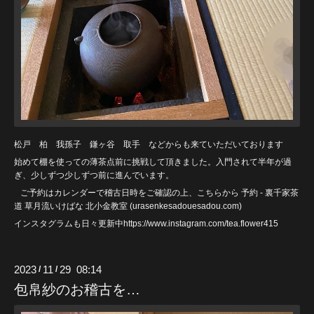
松戸 柏 我孫子 鎌ヶ谷 取手 などからも来ていただいております
始めて棚を使っての薄茶点前に挑戦して頂きました。入門されて半年が過
ぎ、少しずつ少しずつ前に進んでいます。
ご予約はカレンダーで稽古日時をご確認の上、こちらから
予約 - 裏千家茶
道 草月流いけばな 北小金教室 (urasenkesadouesadou
.com)
インスタグラムも日々更新中https://www.instagram.com/tea.flower415
2023
11
29 08:14
/
/
包帛紗のお稽古を…