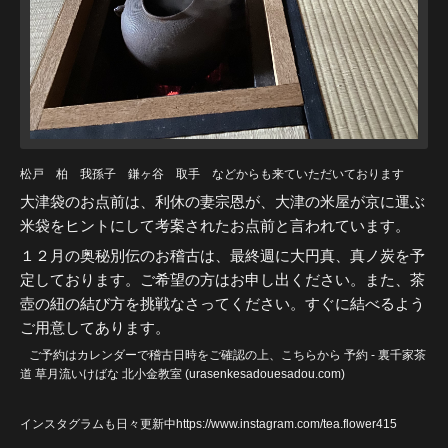
松戸 柏 我孫子 鎌ヶ谷 取手 などからも来ていただいております
大津袋のお点前は、利休の妻宗恩が、大津の米屋が京に運ぶ
米袋をヒントにして考案されたお点前と言われています。
１２月の奥秘別伝のお稽古は、最終週に大円真、真ノ炭を予
定しております。ご希望の方はお申し出ください。また、
茶
壺の紐の結び方を挑戦なさってください。すぐに結べるよう
ご用意してあります。
ご予約はカレンダーで稽古日時をご確認の上、こちらから
予約 - 裏千家茶
道 草月流いけばな 北小金教室 (urasenkesadouesadou
.com)
インスタグラムも日々更新中https://www.instagram.com/tea.flower415