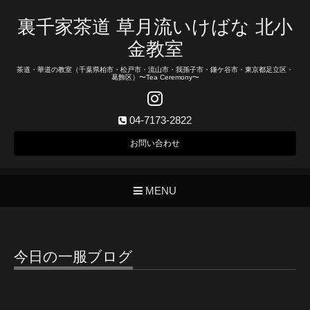
裏千家茶道 草月流いけばな 北小
金教室
茶道・華道の教室（千葉県柏市・松戸市・流山市・我孫子市・鎌ケ谷市・東京都足立区・
葛飾区）〜Tea Ceremony〜
04-7173-2822
お問い合わせ
MENU
今日の一服ブログ