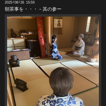
2025
08
26 15:59
/
/
朝茶事を・・・－其の参ー