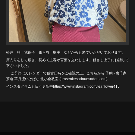
松戸 柏 我孫子 鎌ヶ谷 取手 などからも来ていただいております。
席入りをして頂き、初めて主客が言葉を交わします。皆さま上手にお話して
下さいました。
ご予約はカレンダーで稽古日時をご確認の上、こちらから
予約 - 裏千家
茶道 草月流いけばな 北小金教室 (urasenkesadouesadou
.com)
インスタグラムも日々更新中https://www.instagram.com/tea.flower415