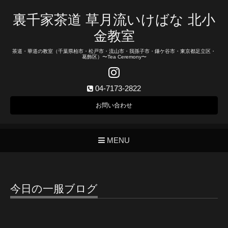
裏千家茶道 草月流いけばな 北小
金教室
茶道・華道の教室（千葉県柏市・松戸市・流山市・我孫子市・鎌ケ谷市・東京都足立区・
葛飾区）〜Tea Ceremony〜
04-7173-2822
お問い合わせ
MENU
今日の一服ブログ