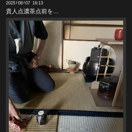
2025
08
07 16:13
/
/
貴人点濃茶点前を…