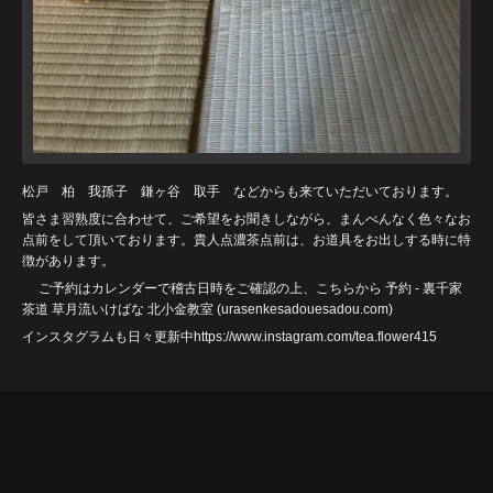
松戸 柏 我孫子 鎌ヶ谷 取手 などからも来ていただいております。
皆さま習熟度に合わせて、ご希望をお聞きしながら、まんべんなく色々なお
点前をして頂いております。貴人点濃茶点前は、お道具をお出しする時に特
徴があります。
ご予約はカレンダーで稽古日時をご確認の上、こちらから
予約 - 裏千家
茶道 草月流いけばな 北小金教室 (urasenkesadouesadou
.com)
インスタグラムも日々更新中https://www.instagram.com/tea.flower415