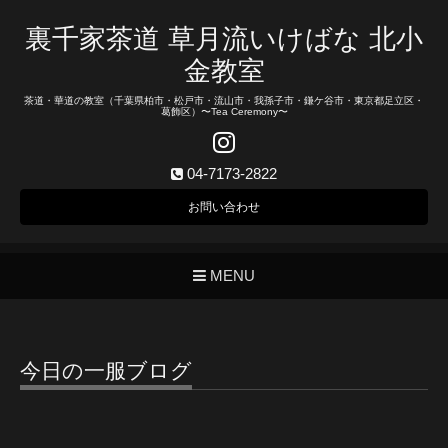
裏千家茶道 草月流いけばな 北小
金教室
茶道・華道の教室（千葉県柏市・松戸市・流山市・我孫子市・鎌ケ谷市・東京都足立区・
葛飾区）〜Tea Ceremony〜
04-7173-2822
お問い合わせ
MENU
今日の一服ブログ