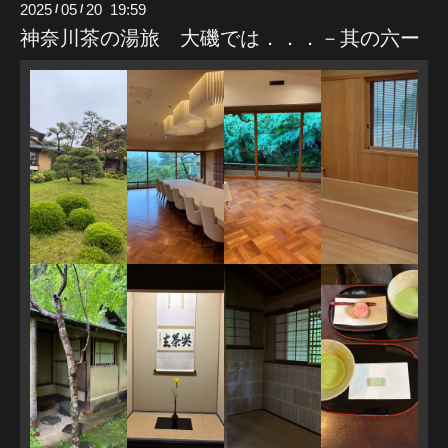
2025
05
20 19:59
/
/
神奈川茶の湯旅 大磯では．．．－其の六ー