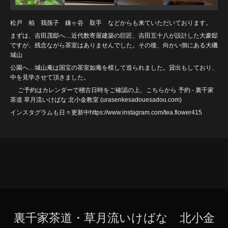
松戸 柏 我孫子 鎌ヶ谷 取手 などからも来ていただいております。
まずは、吉田茂邸へ…近代数寄屋建築の巨匠、吉田五十八が設計した大豪邸
ですが、残念ながら茶室はありませんでした。その後、向かい側にある大磯
城山
公園へ…城山庵は国宝の茶室如庵を模して造られました。貸出もしており、
中を見学させて頂きました。
ご予約はカレンダーで稽古日時をご確認の上、こちらから
予約 - 裏千家
茶道 草月流いけばな 北小金教室 (urasenkesadouesadou
.com)
インスタグラムも日々更新中https://www.instagram.com/tea.flower415
裏千家茶道・草月流いけばな 北小金