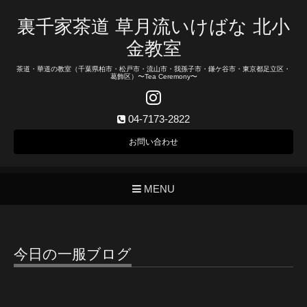
裏千家茶道 草月流いけばな 北小
金教室
茶道・華道の教室（千葉県柏市・松戸市・流山市・我孫子市・鎌ケ谷市・東京都足立区・
葛飾区）〜Tea Ceremony〜
04-7173-2822
お問い合わせ
MENU
今日の一服ブログ