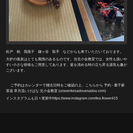
松戸 柏 我孫子 鎌ヶ谷 取手 などからも来ていただいております。
大炉の後炭はとても風情のあるものです。当北小金教室では、女性も扱いや
すい小さな焙烙もご用意してあります。釜を清める時の立ち昇る湯気も趣が
ございます。
ご予約はカレンダーで稽古日時をご確認の上、こちらから
予約 - 裏千家
茶道 草月流いけばな 北小金教室 (urasenkesadouesadou
.com)
インスタグラムも日々更新中https://www.instagram.com/tea.flower415