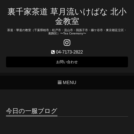
裏千家茶道 草月流いけばな 北小
金教室
茶道・華道の教室（千葉県柏市・松戸市・流山市・我孫子市・鎌ケ谷市・東京都足立区・
葛飾区）〜Tea Ceremony〜
04-7173-2822
お問い合わせ
MENU
今日の一服ブログ