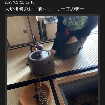
2025
02
21 17:18
/
/
大炉後炭のお手前を．．．ー其の壱ー