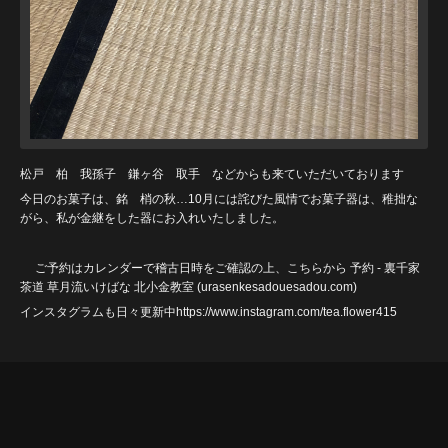
松戸 柏 我孫子 鎌ヶ谷 取手 などからも来ていただいております
今日のお菓子は、銘 梢の秋…10月には詫びた風情でお菓子器は、稚拙な
がら、私が金継をした器にお入れいたしました。
ご予約はカレンダーで稽古日時をご確認の上、こちらから
予約 - 裏千家
茶道 草月流いけばな 北小金教室 (urasenkesadouesadou
.com)
インスタグラムも日々更新中https://www.instagram.com/tea.flower415