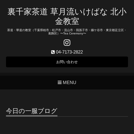
裏千家茶道 草月流いけばな 北小
金教室
茶道・華道の教室（千葉県柏市・松戸市・流山市・我孫子市・鎌ケ谷市・東京都足立区・
葛飾区）〜Tea Ceremony〜
04-7173-2822
お問い合わせ
MENU
今日の一服ブログ