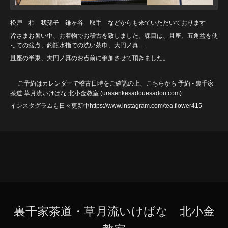
松戸 柏 我孫子 鎌ヶ谷 取手 などからも来ていただいております
皆さまお暑い中、お着物でお稽古を致しました。課目は、且座、五角盆を使
っての盆点、釣瓶水指での洗い茶巾、大円ノ真…
且座の半東、大円ノ真のお点前に参加させて頂きました。
ご予約はカレンダーで稽古日時をご確認の上、こちらから
予約 - 裏千家
茶道 草月流いけばな 北小金教室 (urasenkesadouesadou
.com)
インスタグラムも日々更新中https://www.instagram.com/tea.flower415
裏千家茶道・草月流いけばな 北小金