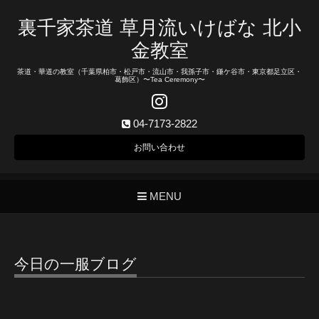
裏千家茶道 草月流いけばな 北小
金教室
茶道・華道の教室（千葉県柏市・松戸市・流山市・我孫子市・鎌ケ谷市・東京都足立区・
葛飾区）〜Tea Ceremony〜
04-7173-2822
お問い合わせ
MENU
今日の一服ブログ