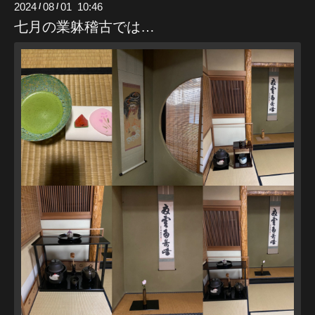
2024
08
01 10:46
/
/
七月の業躰稽古では…