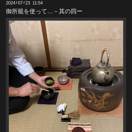
2024
07
23 11:54
/
/
御所籠を使って…－其の四ー