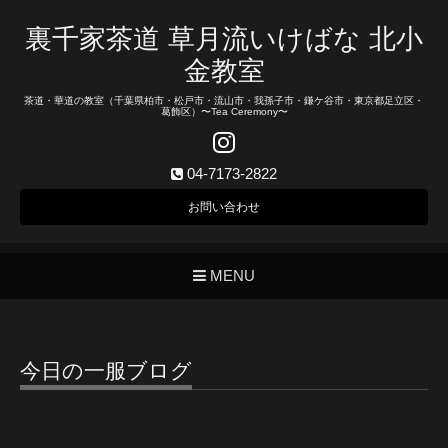
裏千家茶道 草月流いけばな 北小
金教室
茶道・華道の教室（千葉県柏市・松戸市・流山市・我孫子市・鎌ケ谷市・東京都足立区・
葛飾区）〜Tea Ceremony〜
04-7173-2822
お問い合わせ
MENU
今日の一服ブログ