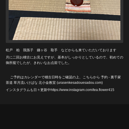
松戸 柏 我孫子 鎌ヶ谷 取手 などからも来ていただいております
月に二回お稽古にお見えですが、基本がしっかりとしているので、初めての
御所籠でしたが、きれいなお点前でした。
ご予約はカレンダーで稽古日時をご確認の上、こちらから
予約 - 裏千家
茶道 草月流いけばな 北小金教室 (urasenkesadouesadou
.com)
インスタグラムも日々更新中https://www.instagram.com/tea.flower415