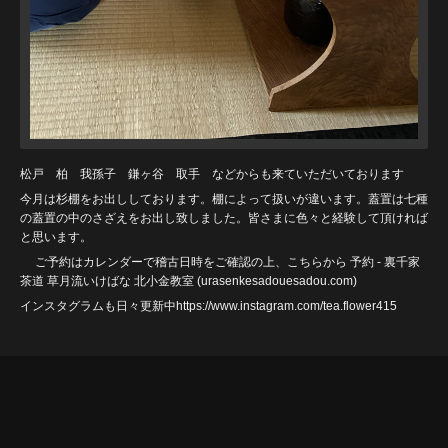
松戸 柏 我孫子 鎌ヶ谷 取手 などからも来ていただいております
今月は杉棚をお出ししております。棚によって扱いが違います。蓋置は七種
の蓋置の中のさざえをお出し致しました。皆さまに色々と経験して頂ければ
と思います。
ご予約はカレンダーで稽古日時をご確認の上、こちらから
予約 - 裏千家
茶道 草月流いけばな 北小金教室 (urasenkesadouesadou
.com)
インスタグラムも日々更新中https://www.instagram.com/tea.flower415