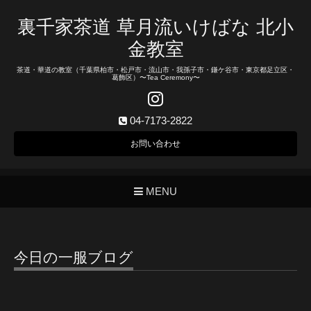
裏千家茶道 草月流いけばな 北小
金教室
茶道・華道の教室（千葉県柏市・松戸市・流山市・我孫子市・鎌ケ谷市・東京都足立区・
葛飾区）〜Tea Ceremony〜
04-7173-2822
お問い合わせ
MENU
今日の一服ブログ