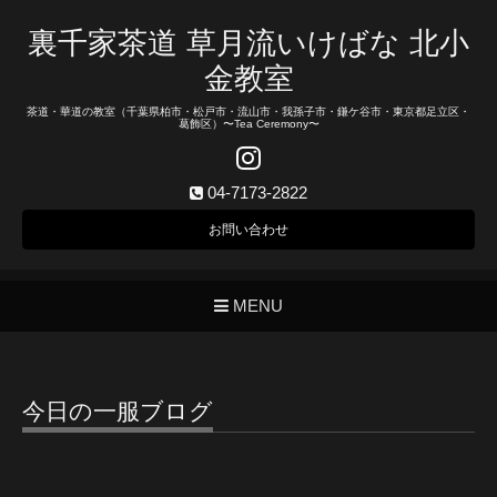
裏千家茶道 草月流いけばな 北小
金教室
茶道・華道の教室（千葉県柏市・松戸市・流山市・我孫子市・鎌ケ谷市・東京都足立区・
葛飾区）〜Tea Ceremony〜
04-7173-2822
お問い合わせ
MENU
今日の一服ブログ