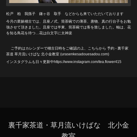
松戸 柏 我孫子 鎌ヶ谷 取手 などからも来ていただいております
今月の業躰稽古では、且座ノ式、筒茶碗での薄茶、唐物、真の行台子をお勉
強させて頂きました。且座では半東、筒茶碗では客を致しました。軸は、花
を知る鳥花を待つ…花は白文字に太神楽
ご予約はカレンダーで稽古日時をご確認の上、こちらから
予約 - 裏千家
茶道 草月流いけばな 北小金教室 (urasenkesadouesadou
.com)
インスタグラムも日々更新中https://www.instagram.com/tea.flower415
裏千家茶道・草月流いけばな 北小金
教室