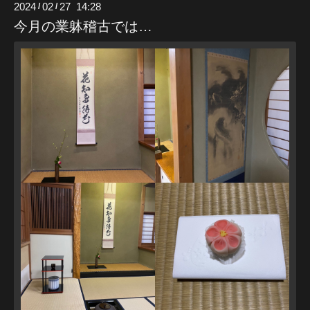
2024
02
27 14:28
/
/
今月の業躰稽古では…