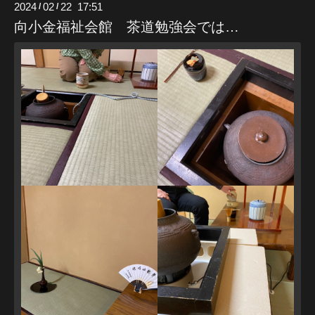
2024
02
22 17:51
/
/
向小金福祉会館 茶道勉強会では…