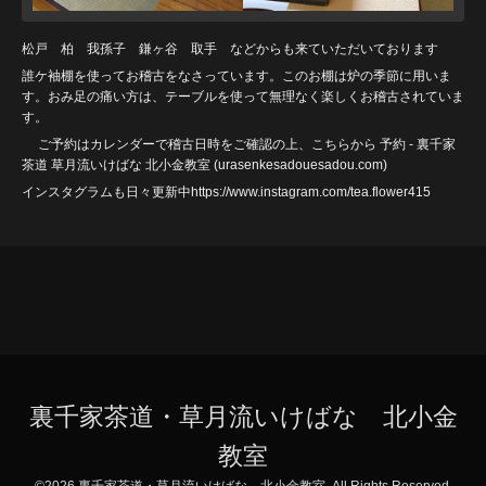
松戸 柏 我孫子 鎌ヶ谷 取手 などからも来ていただいております
誰ケ袖棚を使ってお稽古をなさっています。このお棚は炉の季節に用いま
す。おみ足の痛い方は、テーブルを使って無理なく楽しくお稽古されていま
す。
ご予約はカレンダーで稽古日時をご確認の上、こちらから
予約 - 裏千家
茶道 草月流いけばな 北小金教室 (urasenkesadouesadou
.com)
インスタグラムも日々更新中https://www.instagram.com/tea.flower415
裏千家茶道・草月流いけばな 北小金
教室
©2026
裏千家茶道・草月流いけばな 北小金教室
. All Rights Reserved.