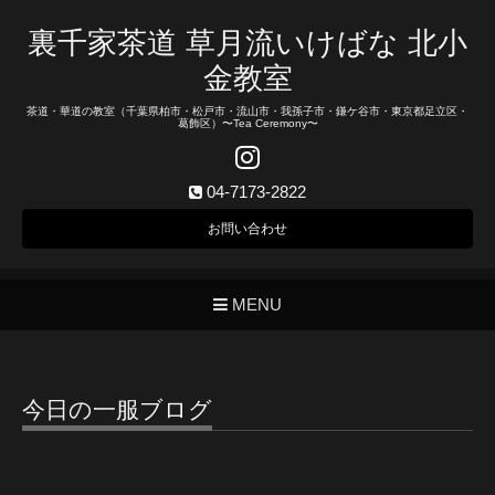
裏千家茶道 草月流いけばな 北小
金教室
茶道・華道の教室（千葉県柏市・松戸市・流山市・我孫子市・鎌ケ谷市・東京都足立区・
葛飾区）〜Tea Ceremony〜
04-7173-2822
お問い合わせ
MENU
今日の一服ブログ