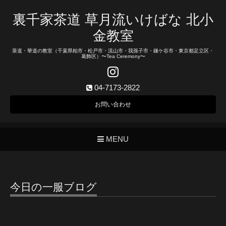
裏千家茶道 草月流いけばな 北小
金教室
茶道・華道の教室（千葉県柏市・松戸市・流山市・我孫子市・鎌ケ谷市・東京都足立区・
葛飾区）〜Tea Ceremony〜
04-7173-2822
お問い合わせ
MENU
今日の一服ブログ