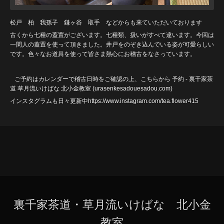
松戸 柏 我孫子 鎌ヶ谷 取手 などからも来ていただいております
古くから七種の蓋置がございます。七種類、扱いがすべて違います。今回は
一閑人の蓋置を使って頂きました。井戸をのぞき込んでいる姿が可愛らしい
です。色々なお道具を使って皆さま熱心にお稽古をなさっています。
ご予約はカレンダーで稽古日時をご確認の上、こちらから
予約 - 裏千家茶
道 草月流いけばな 北小金教室 (urasenkesadouesadou
.com)
インスタグラムも日々更新中https://www.instagram.com/tea.flower415
裏千家茶道・草月流いけばな 北小金
教室