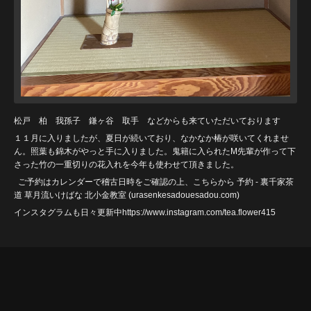
松戸 柏 我孫子 鎌ヶ谷 取手 などからも来ていただいております
１１月に入りましたが、夏日が続いており、なかなか椿が咲いてくれませ
ん。照葉も錦木がやっと手に入りました。鬼籍に入られたM先輩が作って下
さった竹の一重切りの花入れを今年も使わせて頂きました。
ご予約はカレンダーで稽古日時をご確認の上、こちらから
予約 - 裏千家茶
道 草月流いけばな 北小金教室 (urasenkesadouesadou
.com)
インスタグラムも日々更新中https://www.instagram.com/tea.flower415