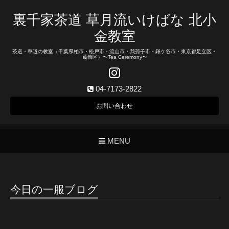
裏千家茶道 草月流いけばな 北小
金教室
茶道・華道の教室（千葉県柏市・松戸市・流山市・我孫子市・鎌ケ谷市・東京都足立区・
葛飾区）〜Tea Ceremony〜
04-7173-2822
お問い合わせ
MENU
今日の一服ブログ