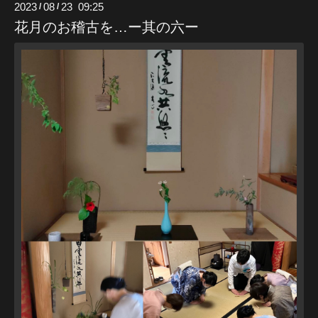
2023
08
23 09:25
/
/
花月のお稽古を…ー其の六ー