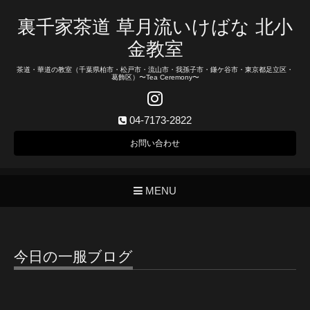
裏千家茶道 草月流いけばな 北小
金教室
茶道・華道の教室（千葉県柏市・松戸市・流山市・我孫子市・鎌ケ谷市・東京都足立区・
葛飾区）〜Tea Ceremony〜
04-7173-2822
お問い合わせ
MENU
今日の一服ブログ