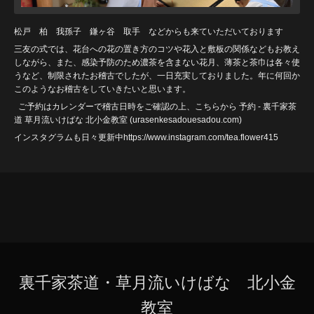
松戸 柏 我孫子 鎌ヶ谷 取手 などからも来ていただいております
三友の式では、花台への花の置き方のコツや花入と敷板の関係などもお教え
しながら、また、感染予防のため濃茶を含まない花月、薄茶と茶巾は各々使
うなど、制限されたお稽古でしたが、一日充実しておりました。年に何回か
このようなお稽古をしていきたいと思います。
ご予約はカレンダーで稽古日時をご確認の上、こちらから
予約 - 裏千家茶
道 草月流いけばな 北小金教室 (urasenkesadouesadou
.com)
インスタグラムも日々更新中https://www.instagram.com/tea.flower415
裏千家茶道・草月流いけばな 北小金
教室