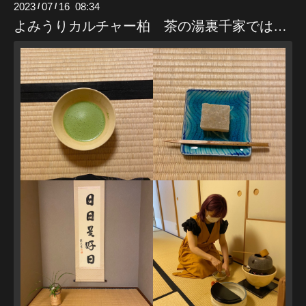
2023
07
16 08:34
/
/
よみうりカルチャー柏 茶の湯裏千家では…