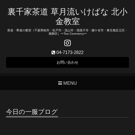
裏千家茶道 草月流いけばな 北小
金教室
茶道・華道の教室（千葉県柏市・松戸市・流山市・我孫子市・鎌ケ谷市・東京都足立区・
葛飾区）〜Tea Ceremony〜
04-7173-2822
お問い合わせ
MENU
今日の一服ブログ