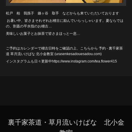
松戸 柏 我孫子 鎌ヶ谷 取手 などからも来ていただいております
お暑い中、皆さまそれぞれお稽古に励んでいらっしゃいます。夏ならでは
の、割蓋の平水指のお稽古…
美味しいお菓子とお抹茶で皆さまほっと一息…
ご予約はカレンダーで稽古日時をご確認の上、こちらから
予約 - 裏千家茶
道 草月流いけばな 北小金教室 (urasenkesadouesadou
.com)
インスタグラムも日々更新中https://www.instagram.com/tea.flower415
裏千家茶道・草月流いけばな 北小金