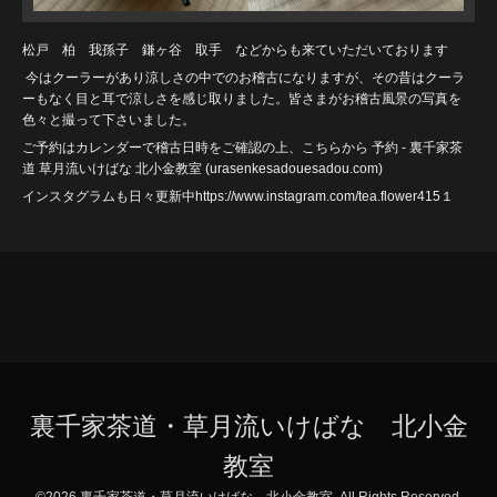
松戸 柏 我孫子 鎌ヶ谷 取手 などからも来ていただいております
今はクーラーがあり涼しさの中でのお稽古になりますが、その昔はクーラ
ーもなく目と耳で涼しさを感じ取りました。皆さまがお稽古風景の写真を
色々と撮って下さいました。
ご予約はカレンダーで稽古日時をご確認の上、こちらから
予約 - 裏千家茶
道 草月流いけばな 北小金教室 (urasenkesadouesadou
.com)
インスタグラムも日々更新中https://www.instagram.com/tea.flower415１
裏千家茶道・草月流いけばな 北小金
教室
©2026
裏千家茶道・草月流いけばな 北小金教室
. All Rights Reserved.