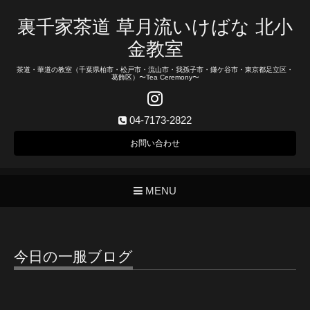
裏千家茶道 草月流いけばな 北小
金教室
茶道・華道の教室（千葉県柏市・松戸市・流山市・我孫子市・鎌ケ谷市・東京都足立区・
葛飾区）〜Tea Ceremony〜
04-7173-2822
お問い合わせ
MENU
今日の一服ブログ