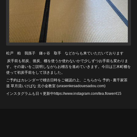
松戸 柏 我孫子 鎌ヶ谷 取手 などからも来ていただいております
炭手前も初炭、後炭、棚を使うか使わないかで少しずつお手前も変わりま
す。その違いをご説明しながらお稽古を進めていきます。今日は三木町棚を
使って初炭手前をして頂きました。
ご予約はカレンダーで稽古日時をご確認の上、こちらから
予約 - 裏千家茶
道 草月流いけばな 北小金教室 (urasenkesadouesadou
.com)
インスタグラムも日々更新中https://www.instagram.com/tea.flower415