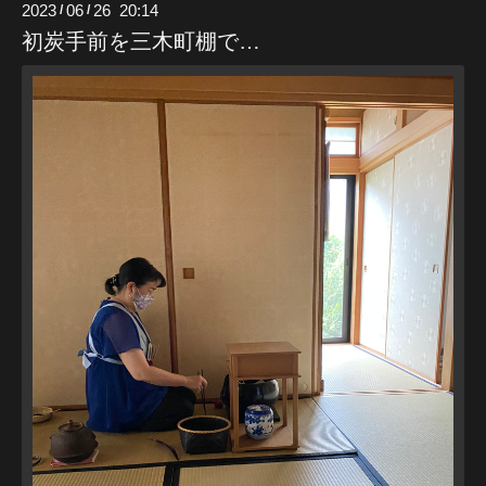
2023
06
26 20:14
/
/
初炭手前を三木町棚で…