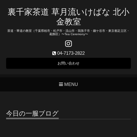
裏千家茶道 草月流いけばな 北小
金教室
茶道・華道の教室（千葉県柏市・松戸市・流山市・我孫子市・鎌ケ谷市・東京都足立区・
葛飾区）〜Tea Ceremony〜
04-7173-2822
お問い合わせ
MENU
今日の一服ブログ