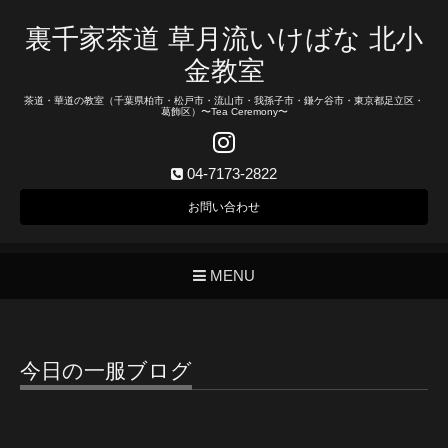
裏千家茶道 草月流いけばな 北小
金教室
茶道・華道の教室（千葉県柏市・松戸市・流山市・我孫子市・鎌ケ谷市・東京都足立区・
葛飾区）〜Tea Ceremony〜
04-7173-2822
お問い合わせ
MENU
今日の一服ブログ