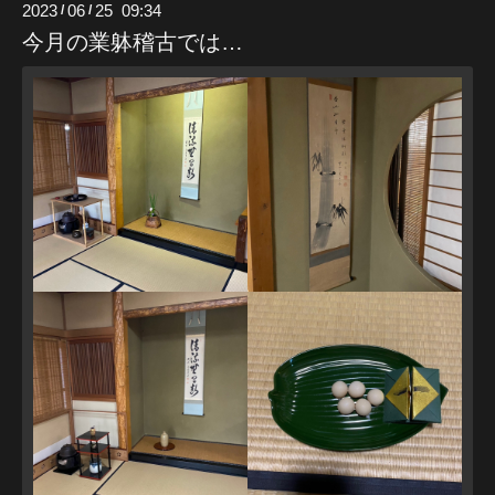
2023
06
25 09:34
/
/
今月の業躰稽古では…