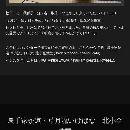
松戸 柏 我孫子 鎌ヶ谷 取手 などからも来ていただいております
今月は、台子初炭手前、行ノ行台子、茶通箱、且座のお稽古…
行ノ行台子、且座に参加させていただきました。自身の積み重ねが、皆さま
に還元できますよう日々研鑽を積むよう心がけております。
ご予約はカレンダーで稽古日時をご確認の上、こちらから
予約 - 裏千家茶
道 草月流いけばな 北小金教室 (urasenkesadouesadou
.com)
インスタグラムも日々更新中https://www.instagram.com/tea.flower415
裏千家茶道・草月流いけばな 北小金