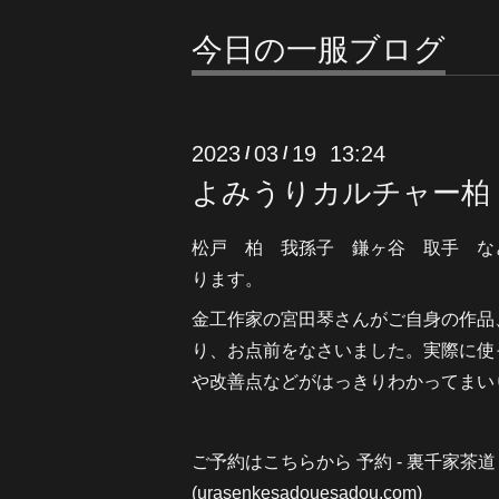
今日の一服ブログ
2023
03
19 13:24
/
/
よみうりカルチャー柏
松戸 柏 我孫子 鎌ヶ谷 取手 な
ります。
金工作家の宮田琴さんがご自身の作品
り、お点前をなさいました。実際に使
や改善点などがはっきりわかってまい
ご予約はこちらから
予約 - 裏千家茶
(urasenkesadouesadou
.com)