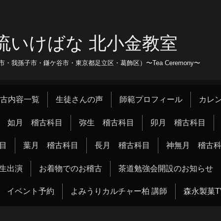
流いけばな 北小金教室
我孫子市・鎌ケ谷市・東京都足立区・葛飾区）〜Tea Ceremony〜
古内容一覧
生徒さんの声
師範プロフィール
カレ
如月 稽古科目
弥生 稽古科目
卯月 稽古科目
目
葉月 稽古科目
長月 稽古科目
神無月 稽古
生出演
お着物でのお稽古
茶道勉強会開設のお知らせ
イベント予約
よみうりカルチャー柏 講師
森永製菓