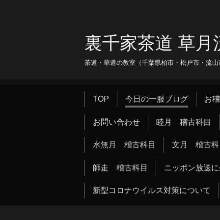
裏千家茶道 草月
茶道・華道の教室（千葉県柏市・松戸市・流山市・
TOP
今日の一服ブログ
お稽
お問い合わせ
睦月 稽古科目
水無月 稽古科目
文月 稽古科
師走 稽古科目
ニッポン放送に
新型コロナウイルス対策について