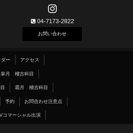
04-7173-2822
お問い合わせ
ンダー
アクセス
皐月 稽古科目
科目
霜月 稽古科目
予約
お問合わせ注意点
TVコマーシャル出演