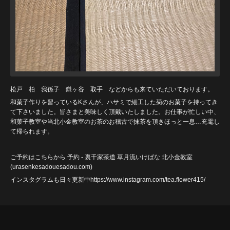
松戸 柏 我孫子 鎌ヶ谷 取手 などからも来ていただいております。
和菓子作りを習っているKさんが、ハサミで細工した菊のお菓子を持ってき
て下さいました。皆さまと美味しく頂戴いたしました。お仕事が忙しい中、
和菓子教室や当北小金教室のお茶のお稽古で抹茶を頂きほっと一息…充電し
て帰られます。
ご予約はこちらから
予約 - 裏千家茶道 草月流いけばな 北小金教室
(urasenkesadouesadou
.com)
インスタグラムも日々更新中https://www.instagram.com/tea.flower415/