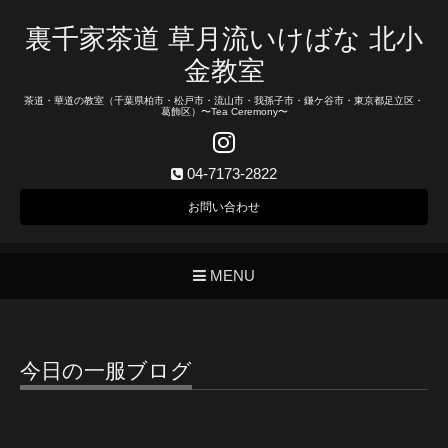
裏千家茶道 草月流いけばな 北小
金教室
茶道・華道の教室（千葉県柏市・松戸市・流山市・我孫子市・鎌ケ谷市・東京都足立区・
葛飾区）〜Tea Ceremony〜
04-7173-2822
お問い合わせ
MENU
今日の一服ブログ