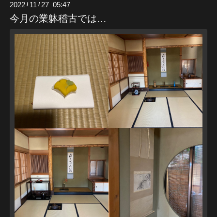
2022
11
27 05:47
/
/
今月の業躰稽古では…