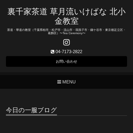
裏千家茶道 草月流いけばな 北小
金教室
茶道・華道の教室（千葉県柏市・松戸市・流山市・我孫子市・鎌ケ谷市・東京都足立区・
葛飾区）〜Tea Ceremony〜
04-7173-2822
お問い合わせ
MENU
今日の一服ブログ