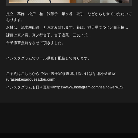
足立 葛飾 松戸 柏 我孫子 鎌ヶ谷 取手 などからも来ていただいて
おります。
お軸は、流水寒山路 とお読み致します。花は、満天星つつじと白玉椿…
課目は真ノ炭、真ノ行台子、台子濃茶、三友ノ式…
台子濃茶点前をさせて頂きました。
インスタグラムでリール動画も配信しております。
ご予約はこちらから
予約 - 裏千家茶道 草月流いけばな 北小金教室
(urasenkesadouesadou
.com)
インスタグラムも日々更新中https://www.instagram.com/tea.flower415/