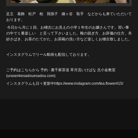
足立 葛飾 松戸 柏 我孫子 鎌ヶ谷 取手 などからも来ていただいて
おります。
今日から月に１回、お稽古にお見えの小学１年生のお嬢さんです。習い事
の中で１番楽しい と言って下さいました。靴の脱ぎ方、お辞儀の仕方、帛
紗さばき、お茶のたてかた、お茶碗の洗い方など楽しくお稽古致しました。
インスタグラムでリール動画も配信しております。
ご予約はこちらから
予約 - 裏千家茶道 草月流いけばな 北小金教室
(urasenkesadouesadou
.com)
インスタグラムも日々更新中https://www.instagram.com/tea.flower415/