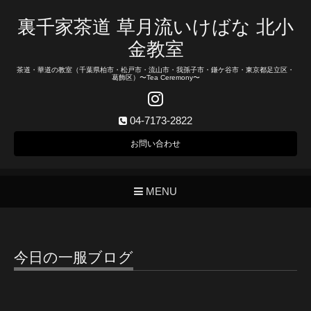
裏千家茶道 草月流いけばな 北小
金教室
茶道・華道の教室（千葉県柏市・松戸市・流山市・我孫子市・鎌ケ谷市・東京都足立区・
葛飾区）〜Tea Ceremony〜
04-7173-2822
お問い合わせ
MENU
今日の一服ブログ