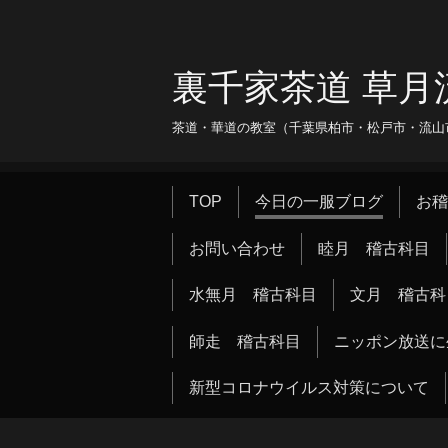
裏千家茶道 草月
茶道・華道の教室（千葉県柏市・松戸市・流山市・
TOP
今日の一服ブログ
お稽
お問い合わせ
睦月 稽古科目
水無月 稽古科目
文月 稽古科
師走 稽古科目
ニッポン放送に
新型コロナウイルス対策について