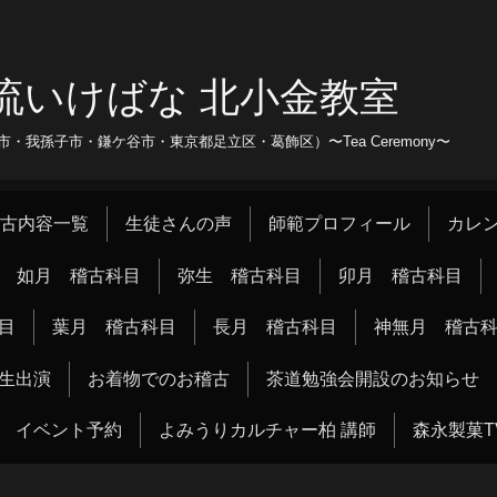
流いけばな 北小金教室
我孫子市・鎌ケ谷市・東京都足立区・葛飾区）〜Tea Ceremony〜
古内容一覧
生徒さんの声
師範プロフィール
カレ
如月 稽古科目
弥生 稽古科目
卯月 稽古科目
目
葉月 稽古科目
長月 稽古科目
神無月 稽古
生出演
お着物でのお稽古
茶道勉強会開設のお知らせ
イベント予約
よみうりカルチャー柏 講師
森永製菓