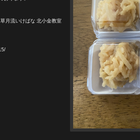
道 草月流いけばな 北小金教室
15/