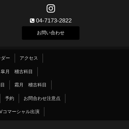
04-7173-2822
お問い合わせ
ンダー
アクセス
皐月 稽古科目
科目
霜月 稽古科目
予約
お問合わせ注意点
TVコマーシャル出演