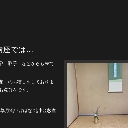
講座では…
谷 取手 などからも来て
花 のお稽古をしておりま
お点前をです。
道 草月流いけばな 北小金教室