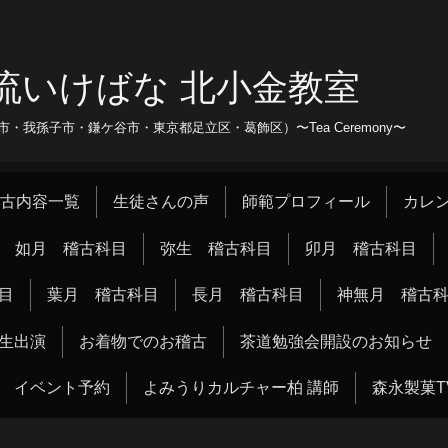
流いけばな 北小金教室
我孫子市・鎌ケ谷市・東京都足立区・葛飾区）〜Tea Ceremony〜
古内容一覧
生徒さんの声
師範プロフィール
カレ
如月 稽古科目
弥生 稽古科目
卯月 稽古科目
目
葉月 稽古科目
長月 稽古科目
神無月 稽古
生出演
お着物でのお稽古
茶道勉強会開設のお知らせ
イベント予約
よみうりカルチャー柏 講師
森永製菓