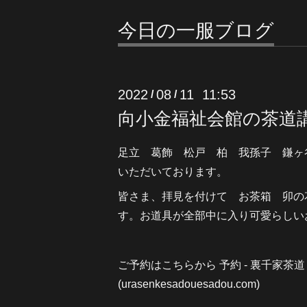
今日の一服ブログ
2022
08
11 11:53
/
/
向小金福祉会館の茶道
足立 葛飾 松戸 柏 我孫子 鎌ヶ
いただいております。
皆さま、拝見を付けて お茶箱 卯の
す。お道具が全部中に入り可愛らしい
ご予約はこちらから
予約 - 裏千家茶
(urasenkesadouesadou
.com)