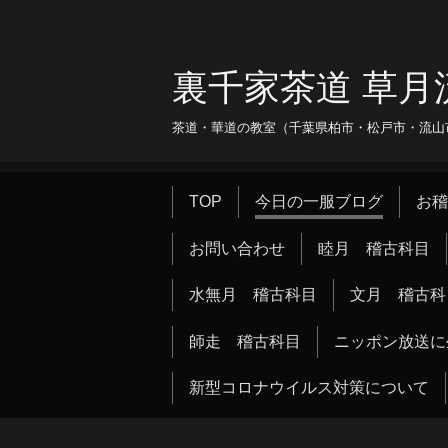
裏千家茶道 草月
茶道・華道の教室（千葉県柏市・松戸市・流山市・
TOP
今日の一服ブログ
お稽
お問い合わせ
睦月 稽古科目
水無月 稽古科目
文月 稽古科
師走 稽古科目
ニッポン放送に
新型コロナウイルス対策について