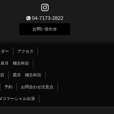
04-7173-2822
お問い合わせ
ンダー
アクセス
皐月 稽古科目
科目
霜月 稽古科目
予約
お問合わせ注意点
TVコマーシャル出演