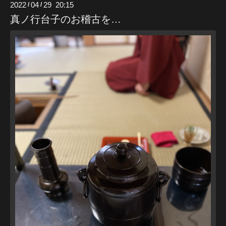
2022
04
29 20:15
/
/
真ノ行台子のお稽古を…