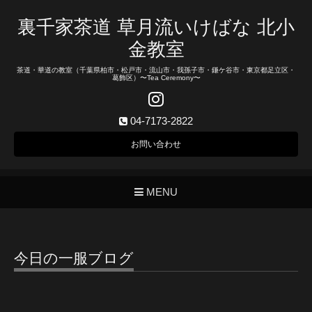
裏千家茶道 草月流いけばな 北小
金教室
茶道・華道の教室（千葉県柏市・松戸市・流山市・我孫子市・鎌ケ谷市・東京都足立区・
葛飾区）〜Tea Ceremony〜
04-7173-2822
お問い合わせ
MENU
今日の一服ブログ