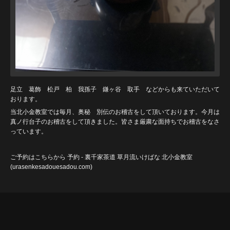
足立 葛飾 松戸 柏 我孫子 鎌ヶ谷 取手 などからも来ていただいて
おります。
当北小金教室では毎月、奥秘 別伝のお稽古をして頂いております。今月は
真ノ行台子のお稽古をして頂きました。皆さま厳粛な面持ちでお稽古をなさ
っています。
ご予約はこちらから
予約 - 裏千家茶道 草月流いけばな 北小金教室
(urasenkesadouesadou
.com)