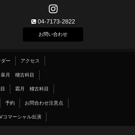
04-7173-2822
お問い合わせ
ンダー
アクセス
皐月 稽古科目
科目
霜月 稽古科目
予約
お問合わせ注意点
TVコマーシャル出演