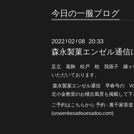
今日の一服ブログ
2022
02
08 20:33
/
/
森永製菓エンゼル通信
足立 葛飾 松戸 柏 我孫子 鎌ヶ
いただいております。
森永製菓エンゼル通信 早春号の Voi
北小金教室のお稽古風景も掲載して下
ご予約はこちらから
予約 - 裏千家茶
(urasenkesadouesadou
.com)