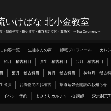
流いけばな 北小金教室
我孫子市・鎌ケ谷市・東京都足立区・葛飾区）〜Tea Ceremony〜
古内容一覧
生徒さんの声
師範プロフィール
カレ
如月 稽古科目
弥生 稽古科目
卯月 稽古科目
目
葉月 稽古科目
長月 稽古科目
神無月 稽古
生出演
お着物でのお稽古
茶道勉強会開設のお知らせ
イベント予約
よみうりカルチャー柏 講師
森永製菓