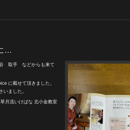
に…
谷 取手 などからも来て
ce に載せて頂きました。
さいました。
道 草月流いけばな 北小金教室