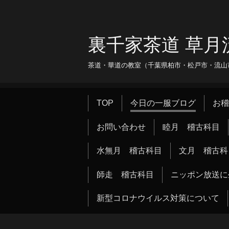
裏千家茶道 草月
茶道・華道の教室（千葉県柏市・松戸市・流山市・
TOP
今日の一服ブログ
お稽
お問い合わせ
睦月 稽古科目
水無月 稽古科目
文月 稽古科
師走 稽古科目
ニッポン放送に
新型コロナウイルス対策について