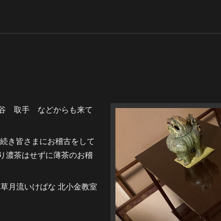
谷 取手 などからも来て
続き皆さまにお稽古をして
り濃茶はせずに薄茶のお稽
道 草月流いけばな 北小金教室