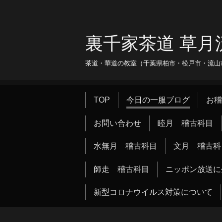
裏千家茶道 草月
茶道・華道の教室（千葉県柏市・松戸市・流山市・
TOP
今日の一服ブログ
お稽
お問い合わせ
睦月 稽古科目
水無月 稽古科目
文月 稽古科
師走 稽古科目
ニッポン放送に
新型コロナウイルス対策について