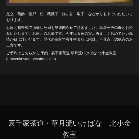
足立 葛飾 松戸 柏 我孫子 鎌ヶ谷 取手 などからも来ていただいて
おります。
お家元初釜式で頂戴した扇を早速飾らせて頂きました。猛虎一声の寿とお読
みいたします。お家元のお筆です。今年は五黄の寅…勇ましくおめでたい風
情が目に浮かびます。歴代の宗匠で寅年生まれは宗旦、不見斉、認徳斉のお
三方です。
ご予約はこちらから
予約 - 裏千家茶道 草月流いけばな 北小金教室
(urasenkesadouesadou
.com)
裏千家茶道・草月流いけばな 北小金
教室