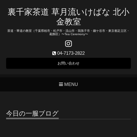
裏千家茶道 草月流いけばな 北小
金教室
茶道・華道の教室（千葉県柏市・松戸市・流山市・我孫子市・鎌ケ谷市・東京都足立区・
葛飾区）〜Tea Ceremony〜
04-7173-2822
お問い合わせ
MENU
今日の一服ブログ