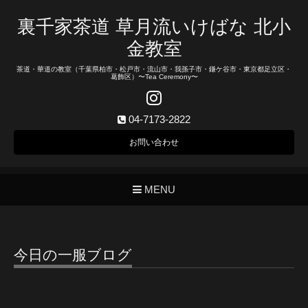
裏千家茶道 草月流いけばな 北小
金教室
茶道・華道の教室（千葉県柏市・松戸市・流山市・我孫子市・鎌ケ谷市・東京都足立区・
葛飾区）〜Tea Ceremony〜
04-7173-2822
お問い合わせ
MENU
今日の一服ブログ