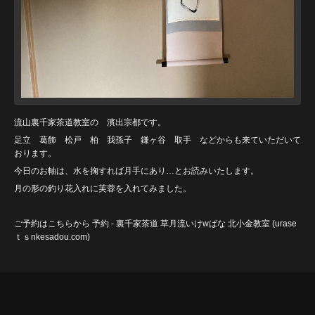
流山裏千家茶道教室の 濱出宗都です。
足立 葛飾 松戸 柏 我孫子 鎌ヶ谷 取手 などからも来ていただいて
おります。
今日のお軸は、水を掬すれば月手にあり…とお読みいたします。
月の形の釣り花入れに芙蓉を入れてみました。
ご予約はこちらから
予約 - 裏千家茶道 草月流いけwばな 北小金教室 (urase
ｔｓnkesadou.com)