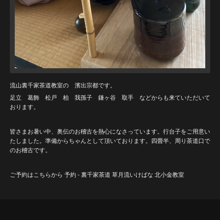
流山裏千家茶道教室の 濱出宗都です。
足立 葛飾 松戸 柏 我孫子 鎌ヶ谷 取手 などからも来ていただいて
おります。
皆さまお暑い中、奥伝のお稽古を熱心になさっています。行台子をご用意い
たしました。準備からちゃんとして頂いております。四畳半、周り茶道口で
のお稽古です。
ご予約はこちらから
予約 - 裏千家茶道 草月流いけばな 北小金教室