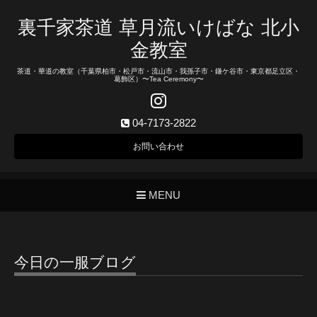
裏千家茶道 草月流いけばな 北小
金教室
茶道・華道の教室（千葉県柏市・松戸市・流山市・我孫子市・鎌ケ谷市・東京都足立区・
葛飾区）〜Tea Ceremony〜
04-7173-2822
お問い合わせ
MENU
今日の一服ブログ