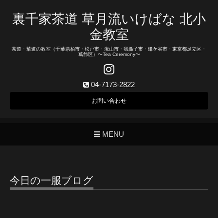
裏千家茶道 草月流いけばな 北小
金教室
茶道・華道の教室（千葉県柏市・松戸市・流山市・我孫子市・鎌ケ谷市・東京都足立区・
葛飾区）〜Tea Ceremony〜
04-7173-2822
お問い合わせ
MENU
今日の一服ブログ