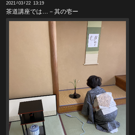
2021
03
22 13:19
/
/
茶道講座では…－其の壱ー