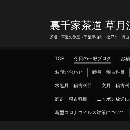
裏千家茶道 草月
茶道・華道の教室（千葉県柏市・松戸市・流山市・
TOP
今日の一服ブログ
お稽
お問い合わせ
睦月 稽古科目
水無月 稽古科目
文月 稽古科
師走 稽古科目
ニッポン放送に
新型コロナウイルス対策について