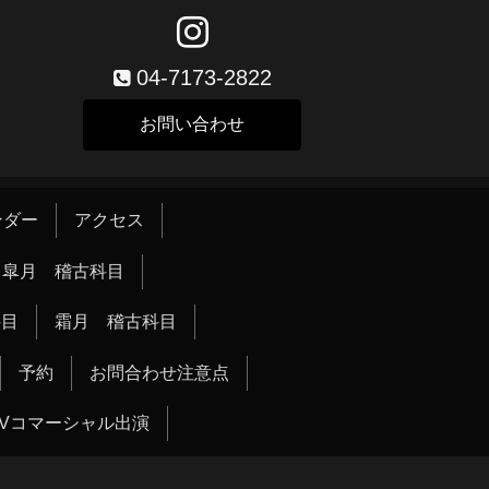
04-7173-2822
お問い合わせ
ンダー
アクセス
皐月 稽古科目
科目
霜月 稽古科目
予約
お問合わせ注意点
TVコマーシャル出演