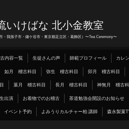
流いけばな 北小金教室
我孫子市・鎌ケ谷市・東京都足立区・葛飾区）〜Tea Ceremony〜
古内容一覧
生徒さんの声
師範プロフィール
カレ
如月 稽古科目
弥生 稽古科目
卯月 稽古科目
目
葉月 稽古科目
長月 稽古科目
神無月 稽古
生出演
お着物でのお稽古
茶道勉強会開設のお知らせ
イベント予約
よみうりカルチャー柏 講師
森永製菓