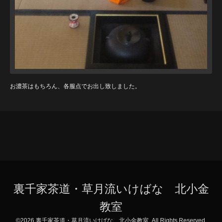
お濃茶はもちろん、各服点でお出し致しました。
裏千家茶道・草月流いけばな 北小金
教室
©2026
裏千家茶道・草月流いけばな 北小金教室
. All Rights Reserved.