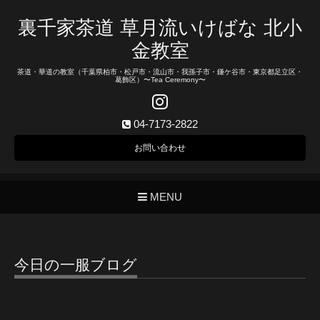
裏千家茶道 草月流いけばな 北小
金教室
茶道・華道の教室（千葉県柏市・松戸市・流山市・我孫子市・鎌ケ谷市・東京都足立区・
葛飾区）〜Tea Ceremony〜
04-7173-2822
お問い合わせ
MENU
今日の一服ブログ