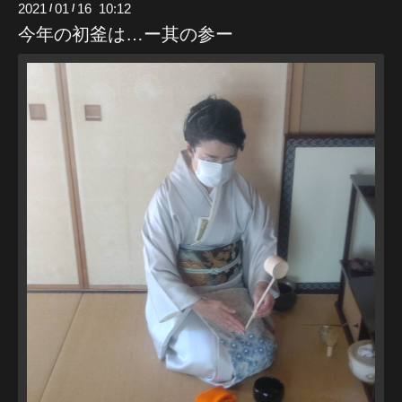
2021
01
16 10:12
/
/
今年の初釜は…ー其の参ー