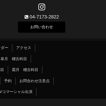
04-7173-2822
お問い合わせ
ンダー
アクセス
皐月 稽古科目
科目
霜月 稽古科目
予約
お問合わせ注意点
TVコマーシャル出演