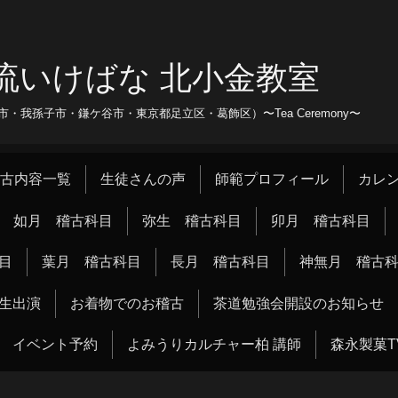
流いけばな 北小金教室
我孫子市・鎌ケ谷市・東京都足立区・葛飾区）〜Tea Ceremony〜
古内容一覧
生徒さんの声
師範プロフィール
カレ
如月 稽古科目
弥生 稽古科目
卯月 稽古科目
目
葉月 稽古科目
長月 稽古科目
神無月 稽古
生出演
お着物でのお稽古
茶道勉強会開設のお知らせ
イベント予約
よみうりカルチャー柏 講師
森永製菓