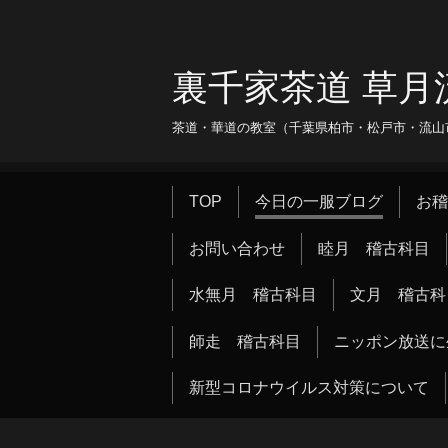
裏千家茶道 草月
茶道・華道の教室（千葉県柏市・松戸市・流山市・
TOP
今日の一服ブログ
お稽
お問い合わせ
睦月 稽古科目
水無月 稽古科目
文月 稽古科
師走 稽古科目
ニッポン放送に
新型コロナウイルス対策について