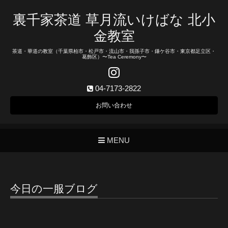
裏千家茶道 草月流いけばな 北小
金教室
茶道・華道の教室（千葉県柏市・松戸市・流山市・我孫子市・鎌ケ谷市・東京都足立区・
葛飾区）〜Tea Ceremony〜
04-7173-2822
お問い合わせ
MENU
今日の一服ブログ