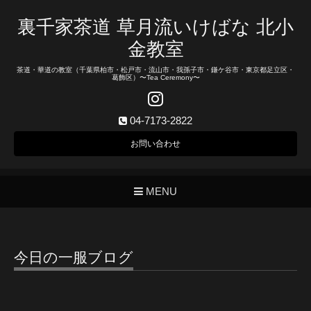
裏千家茶道 草月流いけばな 北小
金教室
茶道・華道の教室（千葉県柏市・松戸市・流山市・我孫子市・鎌ケ谷市・東京都足立区・
葛飾区）〜Tea Ceremony〜
04-7173-2822
お問い合わせ
MENU
今日の一服ブログ