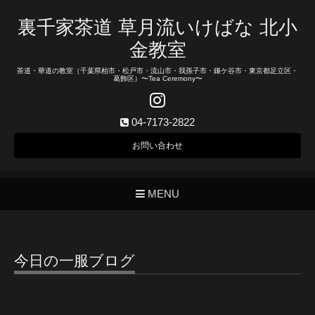
裏千家茶道 草月流いけばな 北小
金教室
茶道・華道の教室（千葉県柏市・松戸市・流山市・我孫子市・鎌ケ谷市・東京都足立区・
葛飾区）〜Tea Ceremony〜
04-7173-2822
お問い合わせ
MENU
今日の一服ブログ