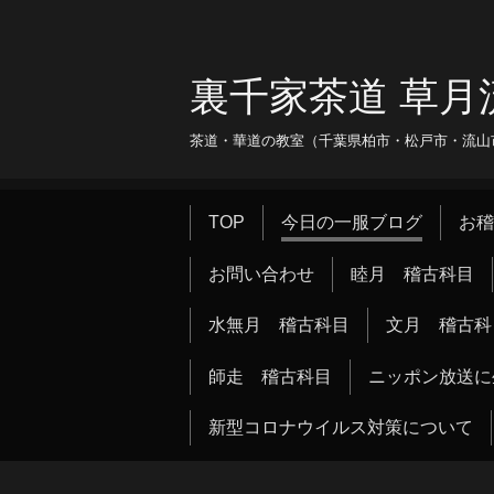
裏千家茶道 草月
茶道・華道の教室（千葉県柏市・松戸市・流山市・
TOP
今日の一服ブログ
お稽
お問い合わせ
睦月 稽古科目
水無月 稽古科目
文月 稽古科
師走 稽古科目
ニッポン放送に
新型コロナウイルス対策について