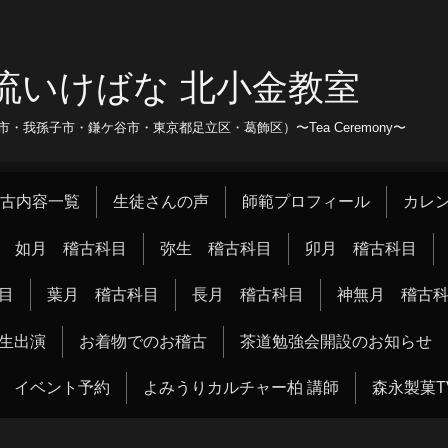
流いけばな 北小金教室
我孫子市・鎌ケ谷市・東京都足立区・葛飾区）〜Tea Ceremony〜
古内容一覧
生徒さんの声
師範プロフィール
カレ
如月 稽古科目
弥生 稽古科目
卯月 稽古科目
目
葉月 稽古科目
長月 稽古科目
神無月 稽古
生出演
お着物でのお稽古
茶道勉強会開設のお知らせ
イベント予約
よみうりカルチャー柏 講師
森永製菓