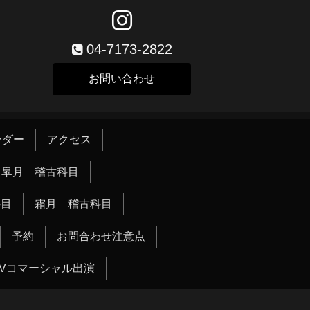
04-7173-2822
お問い合わせ
ンダー
アクセス
皐月 稽古科目
科目
霜月 稽古科目
予約
お問合わせ注意点
TVコマーシャル出演