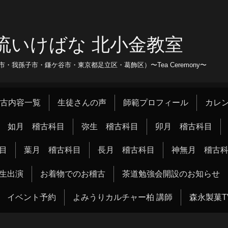
流いけばな 北小金教室
我孫子市・鎌ケ谷市・東京都足立区・葛飾区）〜Tea Ceremony〜
古内容一覧
生徒さんの声
師範プロフィール
カレ
如月 稽古科目
弥生 稽古科目
卯月 稽古科目
目
葉月 稽古科目
長月 稽古科目
神無月 稽古
生出演
お着物でのお稽古
茶道勉強会開設のお知らせ
イベント予約
よみうりカルチャー柏 講師
森永製菓