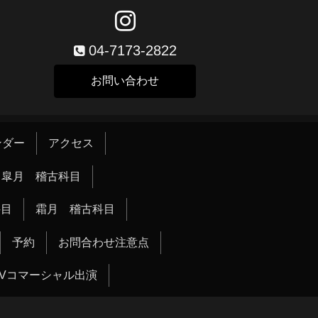
04-7173-2822
お問い合わせ
ンダー
アクセス
皐月 稽古科目
科目
霜月 稽古科目
予約
お問合わせ注意点
TVコマーシャル出演