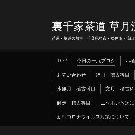
裏千家茶道 草月
茶道・華道の教室（千葉県柏市・松戸市・流山市・
TOP
今日の一服ブログ
お稽
お問い合わせ
睦月 稽古科目
水無月 稽古科目
文月 稽古科
師走 稽古科目
ニッポン放送に
新型コロナウイルス対策について