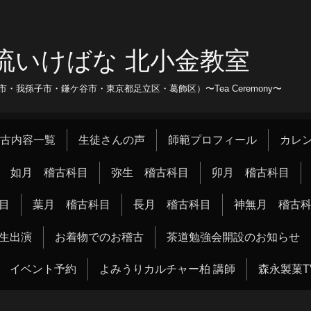
流いけばな 北小金教室
我孫子市・鎌ケ谷市・東京都足立区・葛飾区）〜Tea Ceremony〜
古内容一覧
生徒さんの声
師範プロフィール
カレ
如月 稽古科目
弥生 稽古科目
卯月 稽古科目
目
葉月 稽古科目
長月 稽古科目
神無月 稽古
生出演
お着物でのお稽古
茶道勉強会開設のお知らせ
イベント予約
よみうりカルチャー柏 講師
森永製菓