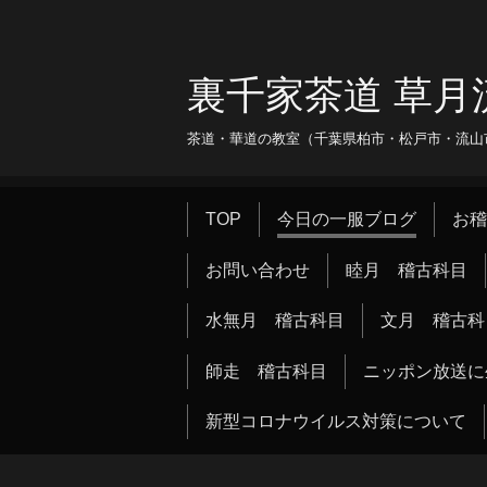
裏千家茶道 草月
茶道・華道の教室（千葉県柏市・松戸市・流山市・
TOP
今日の一服ブログ
お稽
お問い合わせ
睦月 稽古科目
水無月 稽古科目
文月 稽古科
師走 稽古科目
ニッポン放送に
新型コロナウイルス対策について