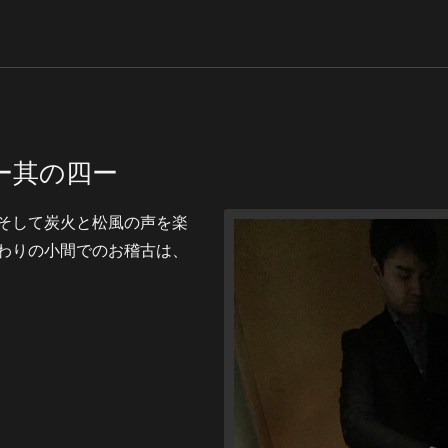
ー其の四ー
そして炭火と松風の声を楽
わりの小間でのお稽古は、