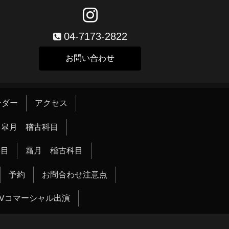
04-7173-2822
お問い合わせ
ンダー
アクセス
皐月 稽古科目
科目
霜月 稽古科目
予約
お問合わせ注意点
TVコマーシャル出演