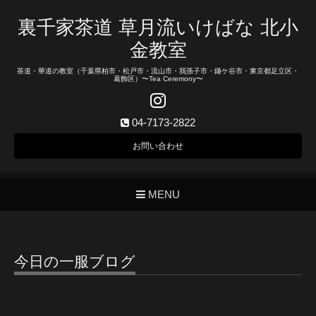
裏千家茶道 草月流いけばな 北小
金教室
茶道・華道の教室（千葉県柏市・松戸市・流山市・我孫子市・鎌ケ谷市・東京都足立区・
葛飾区）〜Tea Ceremony〜
04-7173-2822
お問い合わせ
MENU
今日の一服ブログ