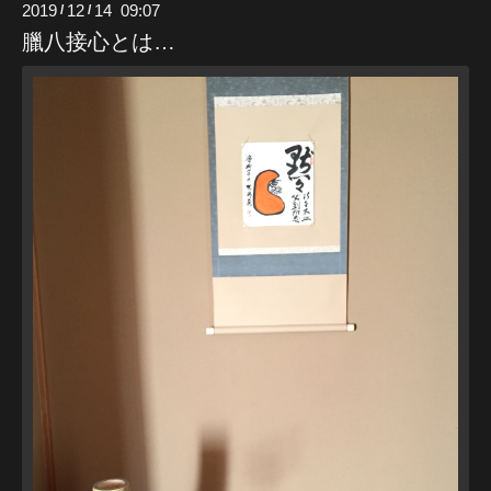
2019
12
14 09:07
/
/
臘八接心とは…