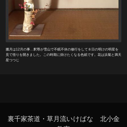
臘月は12月の事…釈尊が雪山で不眠不休の修行をして８日の明けの明星を
見て悟りを開きました。この時期に掛けたくなる色紙です。花は浜菊と満天
星つつじ
裏千家茶道・草月流いけばな 北小金