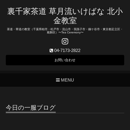
裏千家茶道 草月流いけばな 北小
金教室
茶道・華道の教室（千葉県柏市・松戸市・流山市・我孫子市・鎌ケ谷市・東京都足立区・
葛飾区）〜Tea Ceremony〜
04-7173-2822
お問い合わせ
MENU
今日の一服ブログ