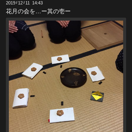
2019
12
11 14:43
/
/
花月の会を…ー其の壱ー