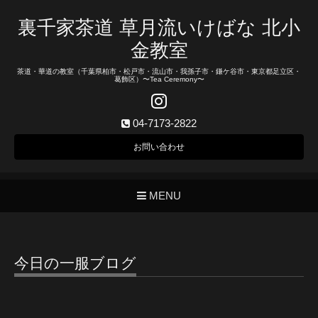
裏千家茶道 草月流いけばな 北小
金教室
茶道・華道の教室（千葉県柏市・松戸市・流山市・我孫子市・鎌ケ谷市・東京都足立区・
葛飾区）〜Tea Ceremony〜
04-7173-2822
お問い合わせ
MENU
今日の一服ブログ