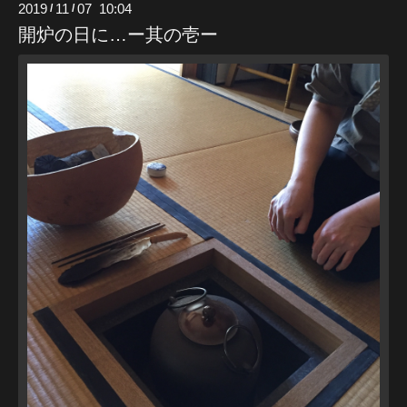
2019
11
07 10:04
/
/
開炉の日に…ー其の壱ー