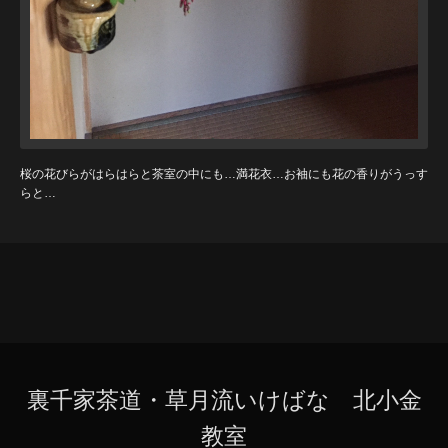
桜の花びらがはらはらと茶室の中にも…満花衣…お袖にも花の香りがうっす
らと…
裏千家茶道・草月流いけばな 北小金
教室