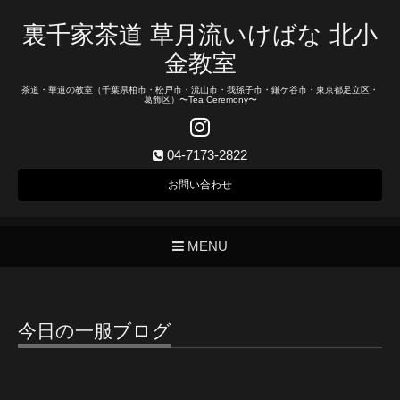
裏千家茶道 草月流いけばな 北小
金教室
茶道・華道の教室（千葉県柏市・松戸市・流山市・我孫子市・鎌ケ谷市・東京都足立区・
葛飾区）〜Tea Ceremony〜
04-7173-2822
お問い合わせ
MENU
今日の一服ブログ